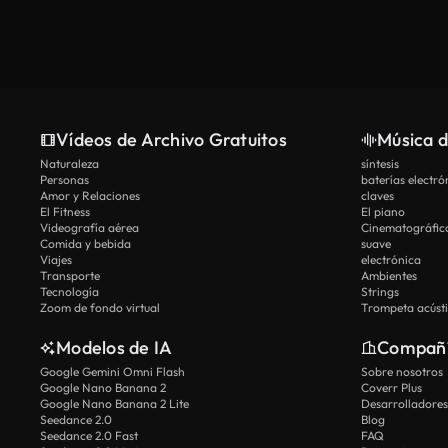
Vídeos de Archivo Gratuitos
Música d
Naturaleza
síntesis
Personas
baterías electró
Amor y Relaciones
claves
El Fitness
El piano
Videografía aérea
Cinematográfic
Comida y bebida
suave
Viajes
electrónica
Transporte
Ambientes
Tecnología
Strings
Zoom de fondo virtual
Trompeta acúst
Modelos de IA
Compañ
Google Gemini Omni Flash
Sobre nosotros
Google Nano Banana 2
Coverr Plus
Google Nano Banana 2 Lite
Desarrolladores
Seedance 2.0
Blog
Seedance 2.0 Fast
FAQ