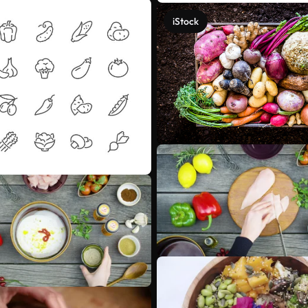
iStock