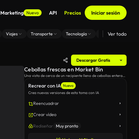
 Marketing
API
Precios
Iniciar sesión
Nuevo
Ver todo
Viajes
Transporte
Tecnología
Zoom De Fondo Virt
Descargar Gratis
Cebollas frescas en Market Bin
Una vista de cerca de un recipiente lleno de cebollas enteras
frescas en un mercado local de alimentos.
Recrear con IA
Nuevo
Crea nuevas versiones de esta toma con IA
Reencuadrar
Crear vídeo
Rediseñar
Muy pronto