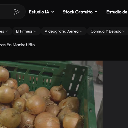
Estudio IA
Stock Gratuito
Estudio de
es
El Fitness
Videografía Aérea
Comida Y Bebida
cas En Market Bin