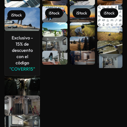
iStock
iStock
iStock
iStock
Ver más
Exclusivo -
15% de
descuento
con el
código
"COVERR15"