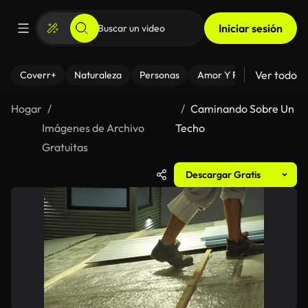
Iniciar sesión
Ver todo
Coverr+
Naturaleza
Personas
Amor Y Relaciones
El
Hogar
Caminando Sobre Un
Imágenes de Archivo
Techo
Gratuitas
Descargar Gratis