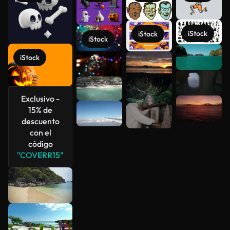
iStock
iStock
iStock
Ver más
iStock
Exclusivo -
15% de
descuento
con el
código
"COVERR15"