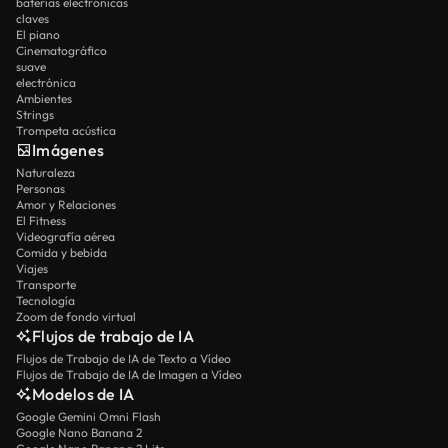
baterías electrónicas
claves
El piano
Cinematográfico
suave
electrónica
Ambientes
Strings
Trompeta acústica
Imágenes
Naturaleza
Personas
Amor y Relaciones
El Fitness
Videografía aérea
Comida y bebida
Viajes
Transporte
Tecnología
Zoom de fondo virtual
Flujos de trabajo de IA
Flujos de Trabajo de IA de Texto a Vídeo
Flujos de Trabajo de IA de Imagen a Vídeo
Modelos de IA
Google Gemini Omni Flash
Google Nano Banana 2