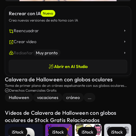
Recrear con IA
Nuevo
Crea nuevas versiones de esta toma con IA
Reencuadrar
Crear vídeo
Rediseñar
Muy pronto
Abrir en AI Studio
Calavera de Halloween con globos oculares
Toma de primer plano de un cráneo espeluznante con sus globos oculares
cayéndose y una enorme araña en él.
Derechos Comerciales Gratis
Halloween
vacaciones
cráneo
...
Videos de Calavera de Halloween con globos
oculares de Stock Gratis Relacionados
iStock
iStock
iStock
iStock