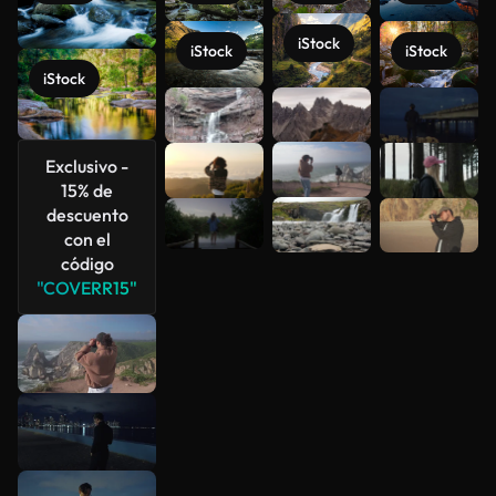
iStock
iStock
iStock
iStock
Ver más
Exclusivo -
15% de
descuento
con el
código
"COVERR15"