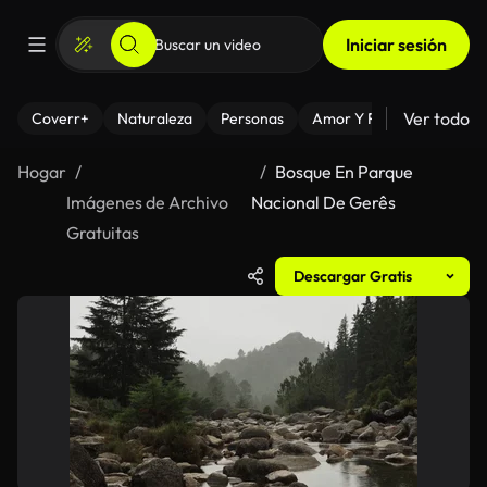
Iniciar sesión
Ver todo
Coverr+
Naturaleza
Personas
Amor Y Relaciones
El
Hogar
Bosque En Parque
Imágenes de Archivo
Nacional De Gerês
Gratuitas
Descargar Gratis