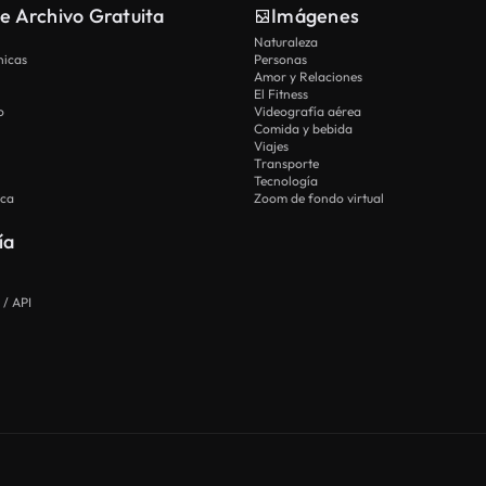
e Archivo Gratuita
Imágenes
Naturaleza
nicas
Personas
Amor y Relaciones
El Fitness
o
Videografía aérea
Comida y bebida
Viajes
Transporte
Tecnología
ica
Zoom de fondo virtual
ía
 / API