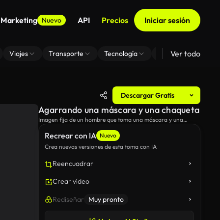
 Marketing
API
Precios
Iniciar sesión
Nuevo
Ver todo
Viajes
Transporte
Tecnología
Zoom De Fondo Virt
Descargar Gratis
Agarrando una máscara y una chaqueta
Imagen fija de un hombre que toma una máscara y una
chaqueta del perchero.
Recrear con IA
Nuevo
Crea nuevas versiones de esta toma con IA
Reencuadrar
Crear vídeo
Rediseñar
Muy pronto