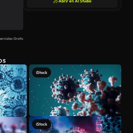
Abrir en AI Studio
rciales Gratis
os
iStock
iStock