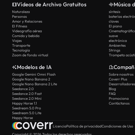
Vídeos de Archivo Gratuitos
Música d
Naturaleza
síntesis
Personas
baterías electró
Amor y Relaciones
claves
El Fitness
El piano
Videografía aérea
Cinematográfic
Comida y bebida
suave
Viajes
electrónica
Transporte
Ambientes
Tecnología
Strings
Zoom de fondo virtual
Trompeta acúst
Modelos de IA
Compañ
Google Gemini Omni Flash
Sobre nosotros
Google Nano Banana 2
Coverr Plus
Google Nano Banana 2 Lite
Desarrolladores
Seedance 2.0
Blog
Seedance 2.0 Fast
FAQ
Seedance 2.0 Mini
Promociona
Happy Horse 1.1
Contáctanos
Seedream 5.0 Pro
Seedream 5.0 Lite
Happy Horse
Licencia
Política de privacidad
Condiciones de Uso
Copyright © 2026 Todos los derechos reservados.