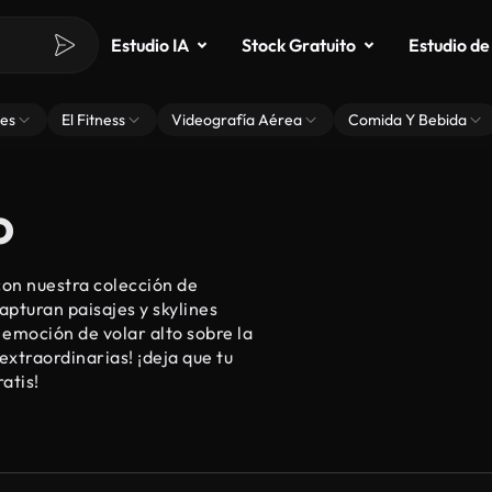
Estudio IA
Stock Gratuito
Estudio de
es
El Fitness
Videografía Aérea
Comida Y Bebida
o
on nuestra colección de
apturan paisajes y skylines
a emoción de volar alto sobre la
extraordinarias! ¡deja que tu
atis!