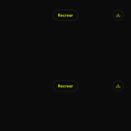
Recrear
Recrear