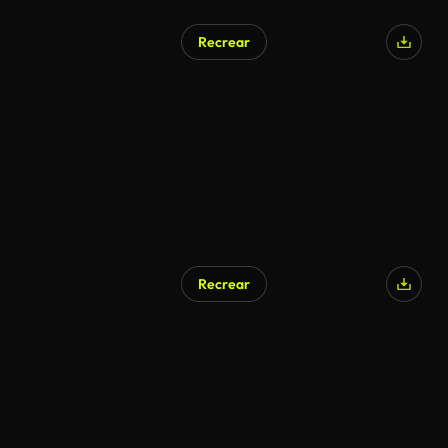
Recrear
Recrear