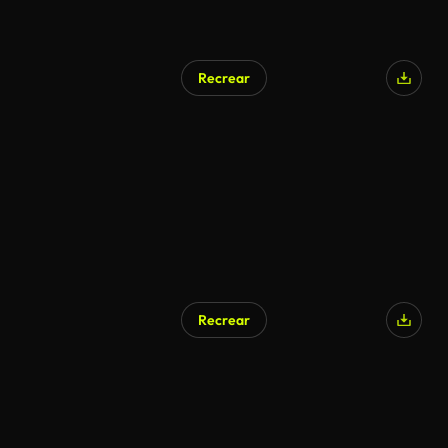
Recrear
Recrear