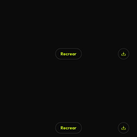
Recrear
Recrear