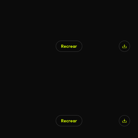
Recrear
Recrear