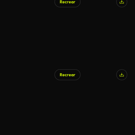
Recrear
Recrear