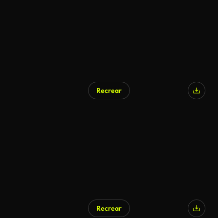
Recrear
Recrear