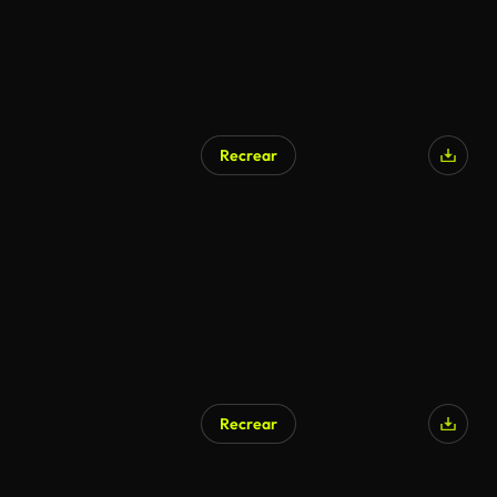
Recrear
Recrear