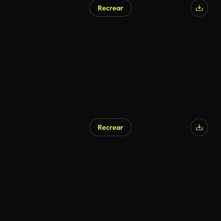
Recrear
Recrear