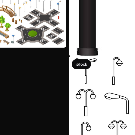
iStock