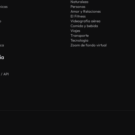
Naturaleza
nicas
Personas
Amor y Relaciones
El Fitness
o
Videografía aérea
Comida y bebida
Viajes
Transporte
Tecnología
ica
Zoom de fondo virtual
ía
 / API