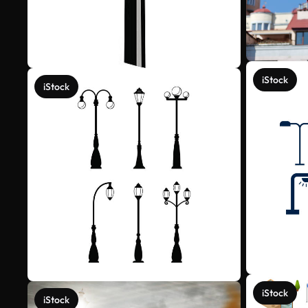
iStock
iStock
iStock
iStock