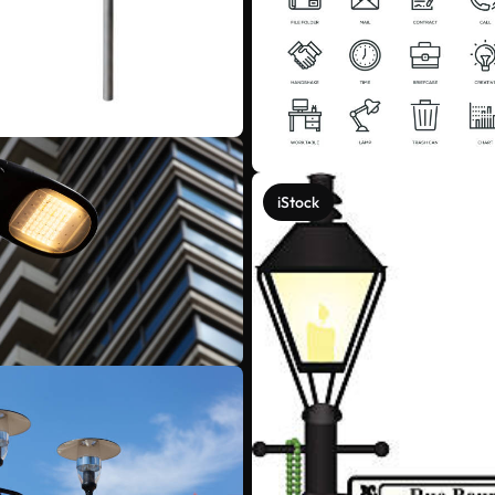
iStock