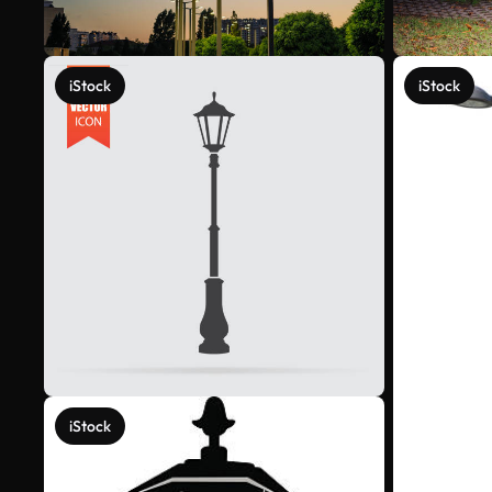
iStock
iStock
iStock