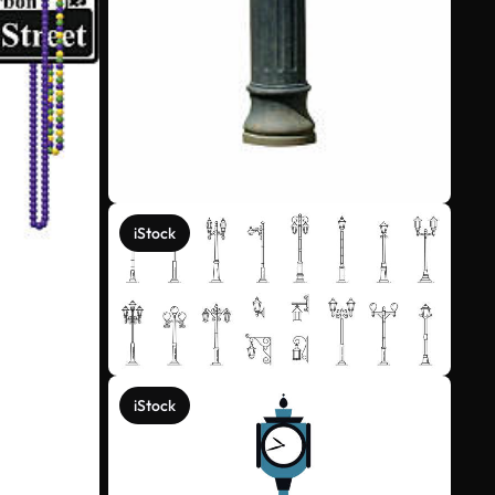
iStock
iStock