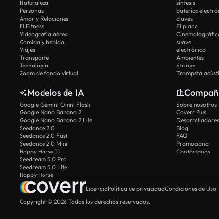
Naturaleza
síntesis
Personas
baterías electró
Amor y Relaciones
claves
El Fitness
El piano
Videografía aérea
Cinematográfic
Comida y bebida
suave
Viajes
electrónica
Transporte
Ambientes
Tecnología
Strings
Zoom de fondo virtual
Trompeta acúst
Modelos de IA
Compañ
Google Gemini Omni Flash
Sobre nosotros
Google Nano Banana 2
Coverr Plus
Google Nano Banana 2 Lite
Desarrolladores
Seedance 2.0
Blog
Seedance 2.0 Fast
FAQ
Seedance 2.0 Mini
Promociona
Happy Horse 1.1
Contáctanos
Seedream 5.0 Pro
Seedream 5.0 Lite
Happy Horse
Licencia
Política de privacidad
Condiciones de Uso
Copyright © 2026 Todos los derechos reservados.