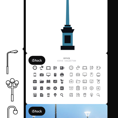
iStock
iStock