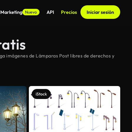
 Marketing
API
Precios
Iniciar sesión
Nuevo
atis
rga imágenes de Lámparas Post libres de derechos y
iStock