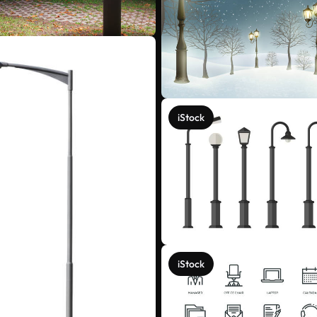
iStock
iStock