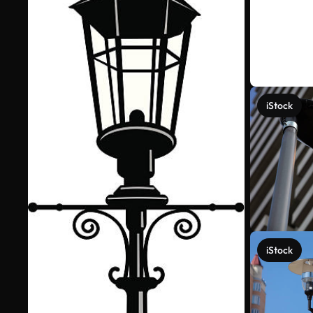
iStock
iStock