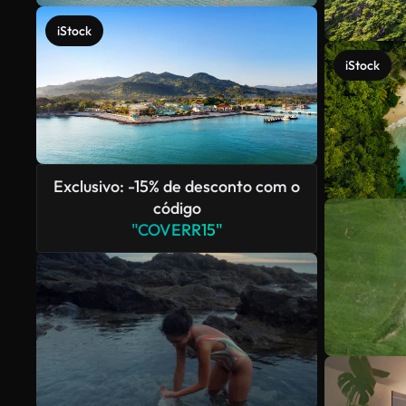
iStock
iStock
Exclusivo: -15% de desconto com o
código
"COVERR15"