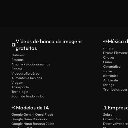
Vídeos de banco de imagens
Música d
gratuitos
síntese
Drums Eletrônic
Natureza
Chaves
Pessoas
Piano
Amor e Relacionamentos
Cinemática
Fitness
suave
Videografia aérea
eletrônico
Alimentos e bebidas
Ambiente
Viagem
Strings
Transporte
Trombetas acúst
Tecnologia
Zoom de fundo virtual
Modelos de IA
Empres
Google Gemini Omni Flash
Sobre
Google Nano Banana 2
Coverr Plus
Google Nano Banana 2 Lite
Desenvolvedores