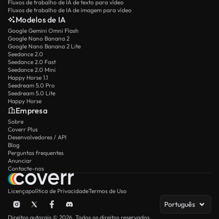
Fluxos de trabalho de IA de texto para vídeo
Fluxos de trabalho de IA de imagem para vídeo
Modelos de IA
Google Gemini Omni Flash
Google Nano Banana 2
Google Nano Banana 2 Lite
Seedance 2.0
Seedance 2.0 Fast
Seedance 2.0 Mini
Happy Horse 1.1
Seedream 5.0 Pro
Seedream 5.0 Lite
Happy Horse
Empresa
Sobre
Coverr Plus
Desenvolvedores / API
Blog
Perguntas frequentes
Anunciar
Contacte-nos
Licença
política de Privacidade
Termos de Uso
Português
Direitos autorais © 2026. Todos os direitos reservados.