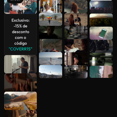
Veja mais
Exclusivo:
-15% de
desconto
com o
código
"COVERR15"