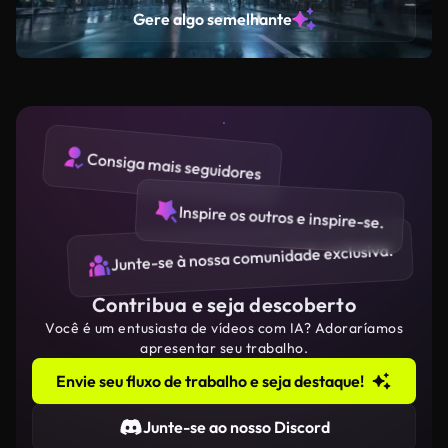
glass skyscrapers with glowing circuits, smooth camera
Gere algo semelhante
tracking shot through the city streets, cinematic depth
of field, aesthetic cyberpunk style, dramatic
atmospheric lighting, reflections on wet asphalt,
immersive sci-fi vibe, TikTok viral style, no text, 9:16
Consiga mais seguidores
Inspire os outros e inspire-se.
Junte-se à nossa comunidade exclusiva.
Contribua e seja descoberto
Você é um entusiasta de vídeos com IA? Adoraríamos
apresentar seu trabalho.
Envie seu fluxo de trabalho e seja destaque!
Junte-se ao nosso Discord