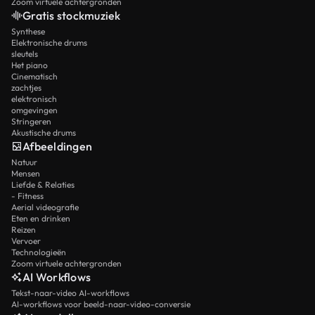
Zoom virtuele achtergronden
Gratis stockmuziek
Synthese
Elektronische drums
sleutels
Het piano
Cinematisch
zachtjes
elektronisch
omgevingen
Stringeren
Akustische drums
Afbeeldingen
Natuur
Mensen
Liefde & Relaties
- Fitness
Aerial videografie
Eten en drinken
Reizen
Vervoer
Technologieën
Zoom virtuele achtergronden
AI Workflows
Tekst-naar-video AI-workflows
AI-workflows voor beeld-naar-video-conversie