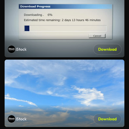
iStock
Download
iStock
Download