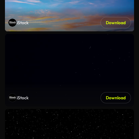
iStock
Download
iStock
Download