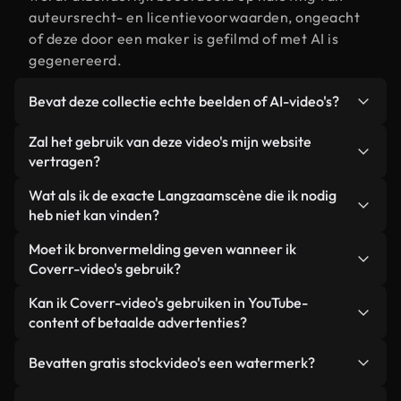
auteursrecht- en licentievoorwaarden, ongeacht
of deze door een maker is gefilmd of met AI is
gegenereerd.
Bevat deze collectie echte beelden of AI-video's?
Beide. Dit is een hybride bibliotheek die bestaat
Zal het gebruik van deze video's mijn website
uit echte, door mensen gefilmde beelden van
vertragen?
Langzaam, aangevuld met door AI gegenereerde
Niet als u voor onze geoptimaliseerde versies
Wat als ik de exacte Langzaamscène die ik nodig
video's. Elke video is duidelijk gelabeld, zodat je
kiest. Wij bieden lichtgewicht, webklare formaten
heb niet kan vinden?
altijd weet wat je gebruikt.
die ontworpen zijn voor gebruik op de
Met Coverr AI Studio maak je direct een video.
Moet ik bronvermelding geven wanneer ik
achtergrond. Zo blijft de kwaliteit hoog, worden de
Beschrijf de scène – bijvoorbeeld "Langzaam bij
Coverr-video's gebruik?
laadtijden geminimaliseerd en worden
zonsondergang" – en de Studio genereert binnen
statistieken zoals LCP verbeterd.
Naamsvermelding is niet vereist. Alle video's in
Kan ik Coverr-video's gebruiken in YouTube-
enkele seconden een gepersonaliseerde video die
onze stockbibliotheek zijn royaltyvrij en kunnen
content of betaalde advertenties?
voldoet aan onze licentievoorwaarden.
worden gebruikt zonder de maker te vermelden –
Ja. Alle stockbeelden van Coverr kunnen worden
hoewel dit altijd op prijs wordt gesteld.
Bevatten gratis stockvideo's een watermerk?
gebruikt in YouTube-video's met advertentie-
inkomsten, promoties op sociale media en
Nee. Geen van onze gratis video's – of ze nu echt