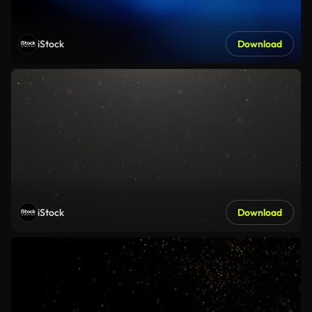
iStock
Download
iStock
Download