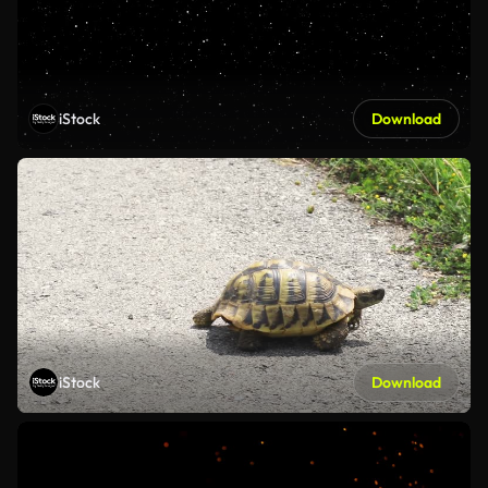
iStock
Download
iStock
Download