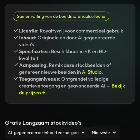
Samenvatting van de beeldmateriaalcollectie
Licentie:
Royaltyvrij voor commercieel gebruik
Inhoud:
Originele en door AI gegenereerde
video's
Specificaties:
Beschikbaar in 4K en HD-
kwaliteit
Aanpassing:
Remix deze stockbeelden of
genereer nieuwe beelden in
AI Studio.
Toegangsniveaus:
Ontgrendel volledige
creatieve toegang en geavanceerde AI —
Bekijk
de prijzen →
Gratis Langzaam stockvideo’s
AI-gegenereerde inhoud verbergen
Nieuwste