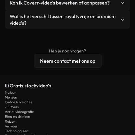
Kan ik Coverr-video's bewerken of aanpassen?
advertenties van klanten, zolang je de beelden
zijn of door AI gegenereerd – bevat watermerken.
zelf niet doorverkoopt of opnieuw distribueert als
Je krijgt schoon, direct bruikbaar beeldmateriaal.
Ja. Je mag onze video's inkorten, bijsnijden of
Wat is het verschil tussen royaltyvrije en premium
een losstaand product.
remixen. Zorg er wel voor dat het eindproduct
video's?
voldoet aan onze licentievoorwaarden en niet als
Royaltyvrije video's bevatten commerciële
onbewerkt stockmateriaal wordt verspreid.
rechten, terwijl premium content exclusieve
beelden, 4K-resolutie en uitgebreidere
Heb je nog vragen?
licentiebescherming omvat.
Neem contact met ons op
Gratis stockvideo’s
Natuur
Mensen
Liefde & Relaties
- Fitness
Aerial videografie
Eten en drinken
Reizen
Vervoer
Technologieën