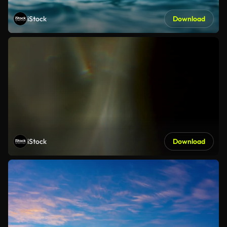
iStock
Download
iStock
Download