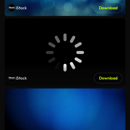
iStock
Download
iStock
Download