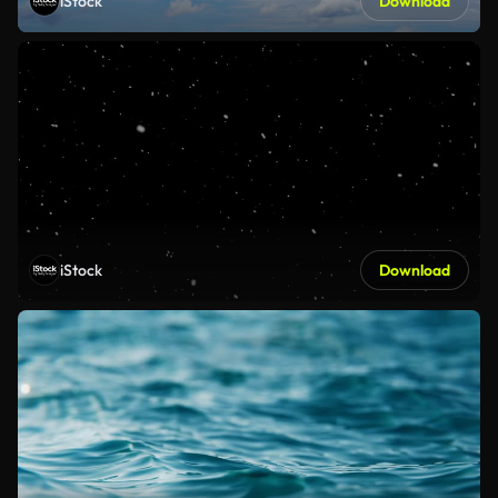
iStock
Download
iStock
Download