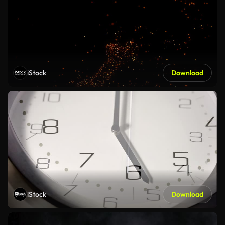
iStock
Download
iStock
Download