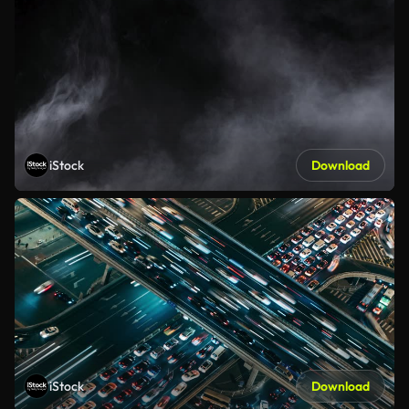
iStock
Download
iStock
Download