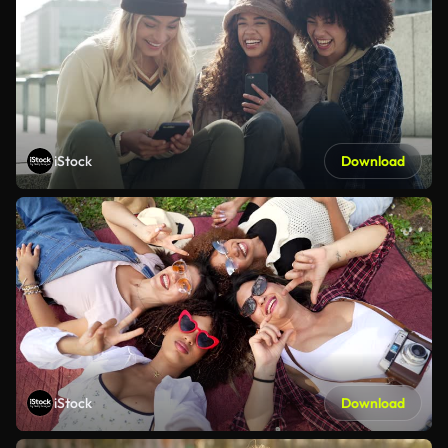
iStock
Download
iStock
Download