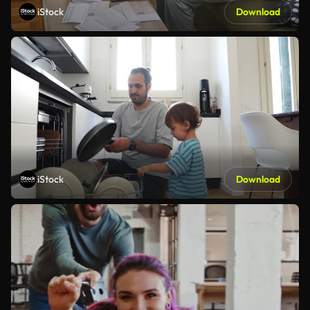
iStock
Download
iStock
Download