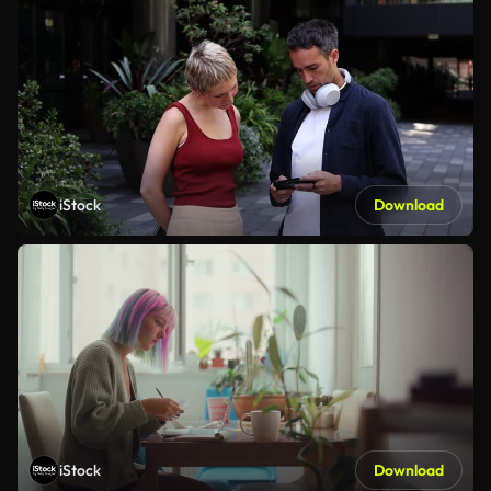
iStock
Download
iStock
Download