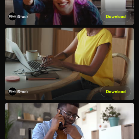
iStock
Download
iStock
Download