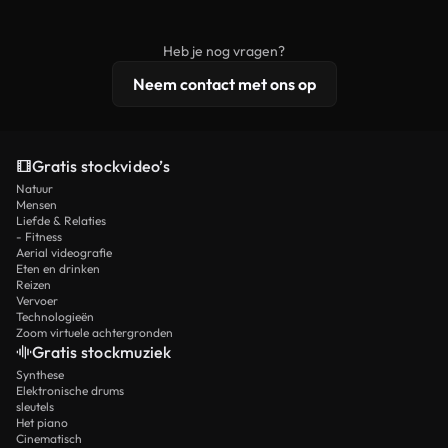
onbewerkt stockmateriaal wordt verspreid.
rechten, terwijl premium content exclusieve
beelden, 4K-resolutie en uitgebreidere
Heb je nog vragen?
licentiebescherming omvat.
Neem contact met ons op
Gratis stockvideo’s
Natuur
Mensen
Liefde & Relaties
- Fitness
Aerial videografie
Eten en drinken
Reizen
Vervoer
Technologieën
Zoom virtuele achtergronden
Gratis stockmuziek
Synthese
Elektronische drums
sleutels
Het piano
Cinematisch