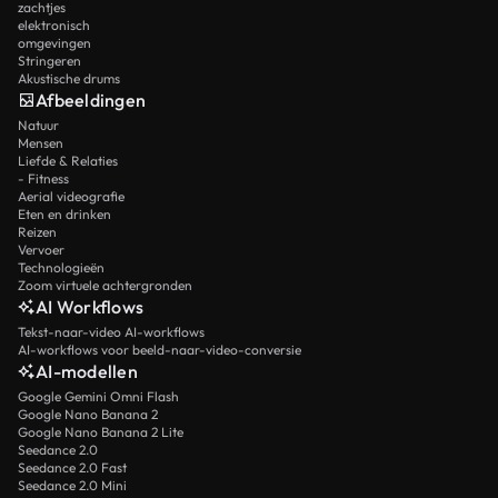
zachtjes
elektronisch
omgevingen
Stringeren
Akustische drums
Afbeeldingen
Natuur
Mensen
Liefde & Relaties
- Fitness
Aerial videografie
Eten en drinken
Reizen
Vervoer
Technologieën
Zoom virtuele achtergronden
AI Workflows
Tekst-naar-video AI-workflows
AI-workflows voor beeld-naar-video-conversie
AI-modellen
Google Gemini Omni Flash
Google Nano Banana 2
Google Nano Banana 2 Lite
Seedance 2.0
Seedance 2.0 Fast
Seedance 2.0 Mini