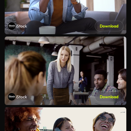
iStock
Download
iStock
Download