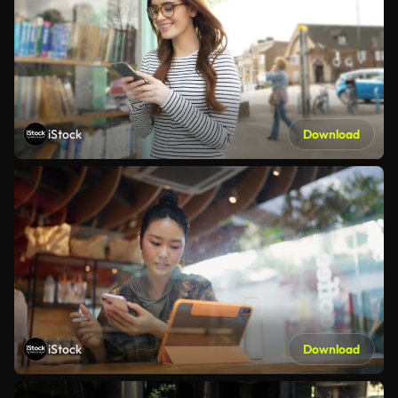
iStock
Download
iStock
Download