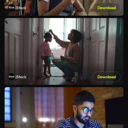
iStock
Download
iStock
Download