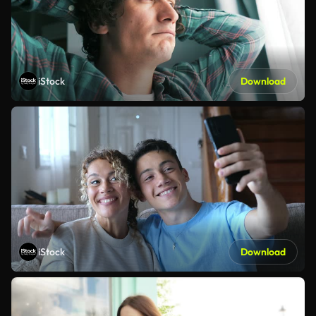
iStock
Download
iStock
Download