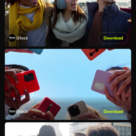
iStock
Download
iStock
Download