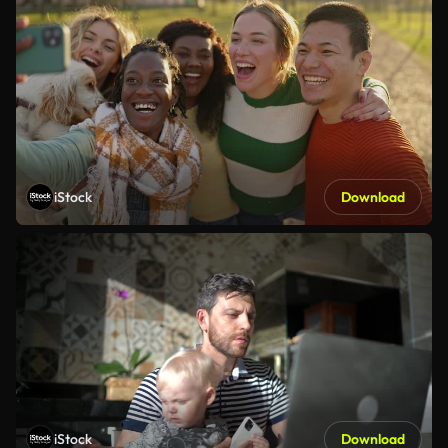
iStock
Download
iStock
Download