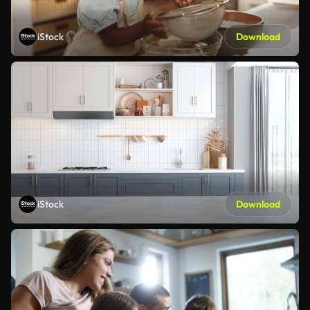
iStock
Download
iStock
Download