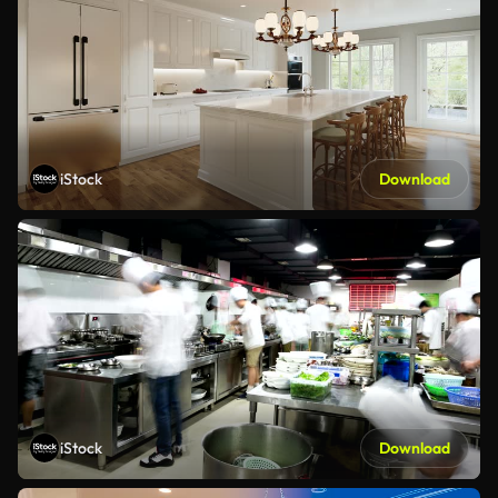
iStock
Download
iStock
Download