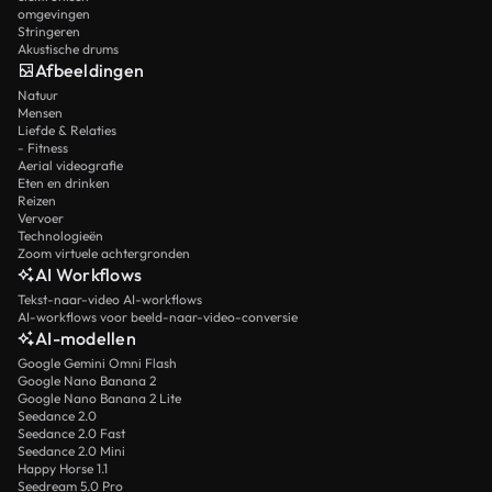
omgevingen
Stringeren
Akustische drums
Afbeeldingen
Natuur
Mensen
Liefde & Relaties
- Fitness
Aerial videografie
Eten en drinken
Reizen
Vervoer
Technologieën
Zoom virtuele achtergronden
AI Workflows
Tekst-naar-video AI-workflows
AI-workflows voor beeld-naar-video-conversie
AI-modellen
Google Gemini Omni Flash
Google Nano Banana 2
Google Nano Banana 2 Lite
Seedance 2.0
Seedance 2.0 Fast
Seedance 2.0 Mini
Happy Horse 1.1
Seedream 5.0 Pro