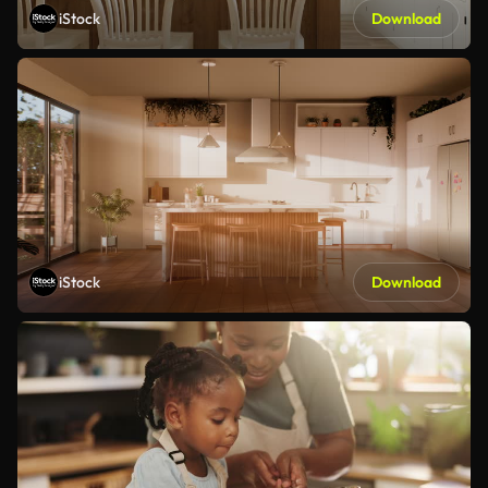
iStock
Download
iStock
Download