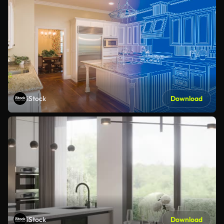
iStock
Download
iStock
Download