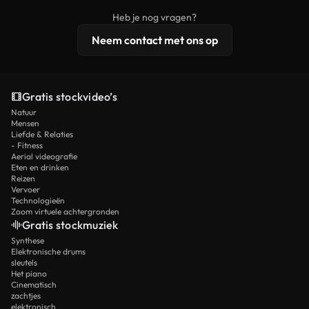
beelden, 4K-resolutie en uitgebreidere
Heb je nog vragen?
licentiebescherming omvat.
Neem contact met ons op
Gratis stockvideo’s
Natuur
Mensen
Liefde & Relaties
- Fitness
Aerial videografie
Eten en drinken
Reizen
Vervoer
Technologieën
Zoom virtuele achtergronden
Gratis stockmuziek
Synthese
Elektronische drums
sleutels
Het piano
Cinematisch
zachtjes
elektronisch