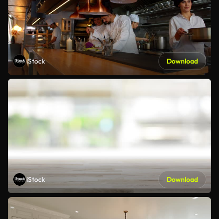
iStock
Download
iStock
Download