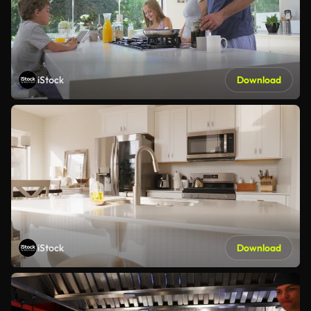
iStock
Download
iStock
Download