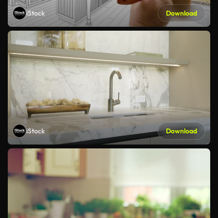
iStock
Download
iStock
Download