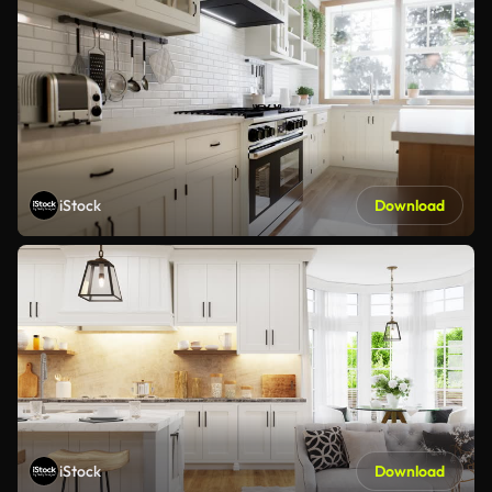
iStock
Download
iStock
Download