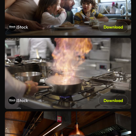
iStock
Download
iStock
Download