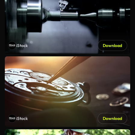
iStock
Download
iStock
Download