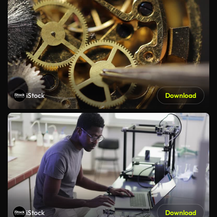
iStock
Download
iStock
Download