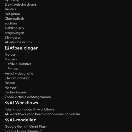
Elektronische drums
sleutels
Het piano
Cinematisch
zachtjes
elektronisch
omgevingen
Stringeren
Akustische drums
Afbeeldingen
Natuur
Mensen
Liefde & Relaties
- Fitness
Aerial videografie
Eten en drinken
Reizen
Vervoer
Technologieën
Zoom virtuele achtergronden
AI Workflows
Tekst-naar-video AI-workflows
AI-workflows voor beeld-naar-video-conversie
AI-modellen
Google Gemini Omni Flash
Google Nano Banana 2