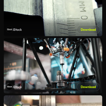
iStock
Download
iStock
Download