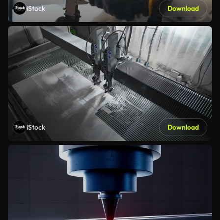
iStock
Download
iStock
Download