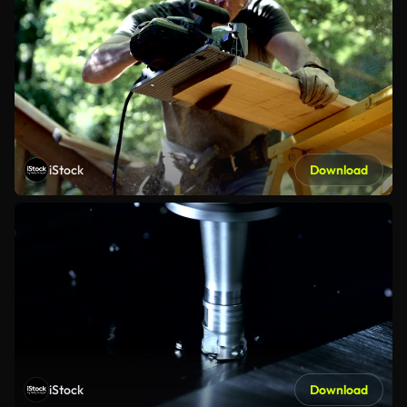
iStock
Download
iStock
Download