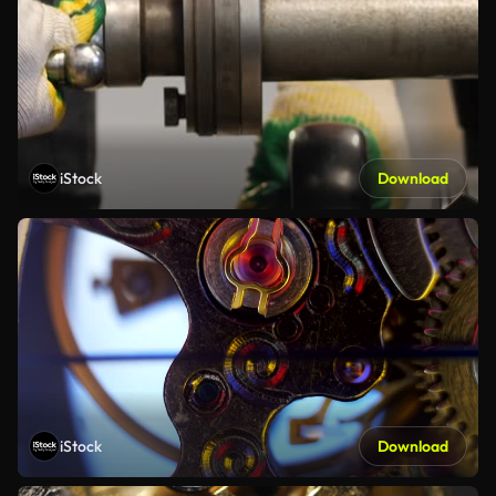
iStock
Download
iStock
Download