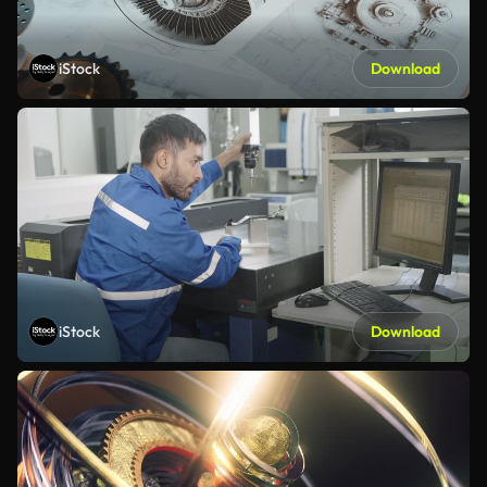
iStock
Download
iStock
Download