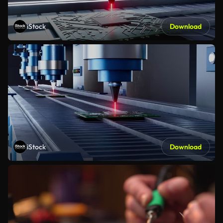
iStock
Download
iStock
Download