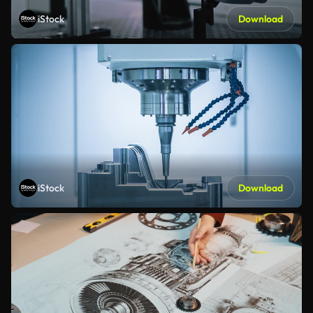
iStock
Download
iStock
Download