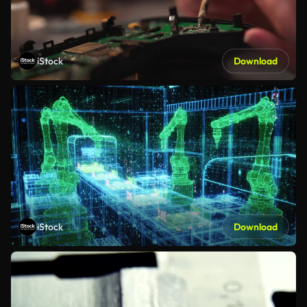
iStock
Download
iStock
Download