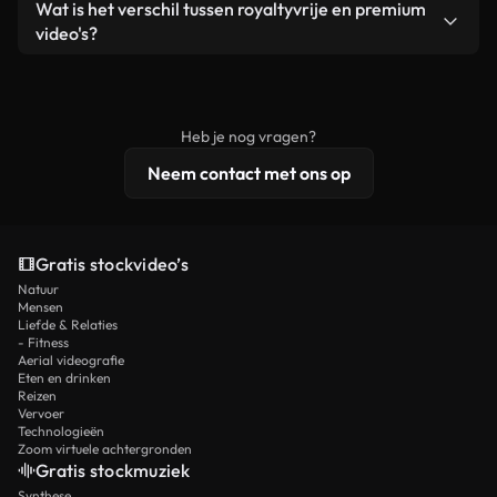
Ja. Je mag onze video's inkorten, bijsnijden of
Wat is het verschil tussen royaltyvrije en premium
een losstaand product.
remixen. Zorg er wel voor dat het eindproduct
video's?
voldoet aan onze licentievoorwaarden en niet als
Royaltyvrije video's bevatten commerciële
onbewerkt stockmateriaal wordt verspreid.
rechten, terwijl premium content exclusieve
beelden, 4K-resolutie en uitgebreidere
Heb je nog vragen?
licentiebescherming omvat.
Neem contact met ons op
Gratis stockvideo’s
Natuur
Mensen
Liefde & Relaties
- Fitness
Aerial videografie
Eten en drinken
Reizen
Vervoer
Technologieën
Zoom virtuele achtergronden
Gratis stockmuziek
Synthese