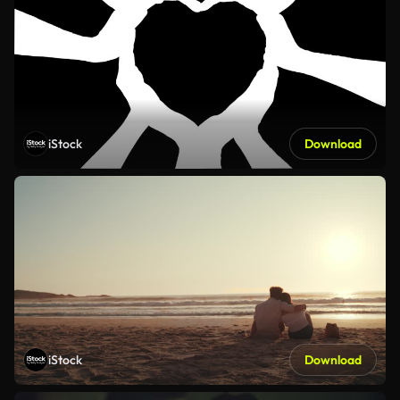
iStock
Download
iStock
Download