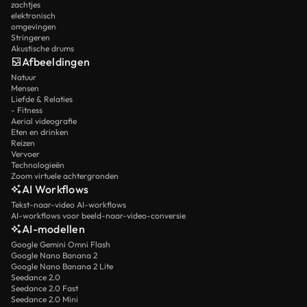
zachtjes
elektronisch
omgevingen
Stringeren
Akustische drums
Afbeeldingen
Natuur
Mensen
Liefde & Relaties
- Fitness
Aerial videografie
Eten en drinken
Reizen
Vervoer
Technologieën
Zoom virtuele achtergronden
AI Workflows
Tekst-naar-video AI-workflows
AI-workflows voor beeld-naar-video-conversie
AI-modellen
Google Gemini Omni Flash
Google Nano Banana 2
Google Nano Banana 2 Lite
Seedance 2.0
Seedance 2.0 Fast
Seedance 2.0 Mini