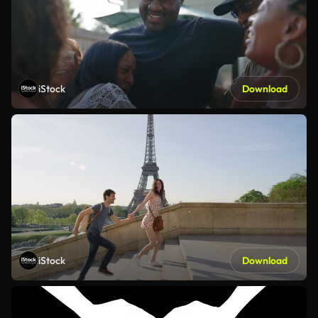
iStock
Download
iStock
Download