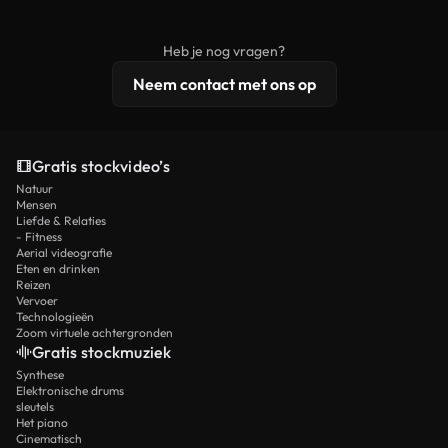
onbewerkt stockmateriaal wordt verspreid.
rechten, terwijl premium content exclusieve
beelden, 4K-resolutie en uitgebreidere
Heb je nog vragen?
licentiebescherming omvat.
Neem contact met ons op
Gratis stockvideo’s
Natuur
Mensen
Liefde & Relaties
- Fitness
Aerial videografie
Eten en drinken
Reizen
Vervoer
Technologieën
Zoom virtuele achtergronden
Gratis stockmuziek
Synthese
Elektronische drums
sleutels
Het piano
Cinematisch