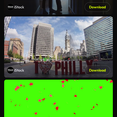
iStock
Download
iStock
Download