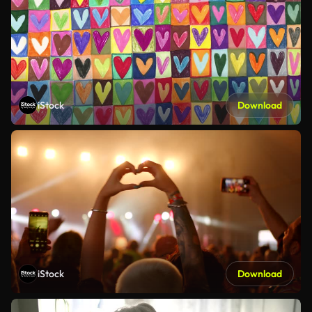
iStock
Download
iStock
Download