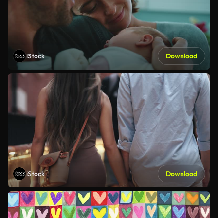
iStock
Download
iStock
Download