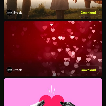
iStock
Download
iStock
Download