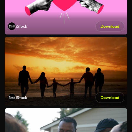
iStock
Download
iStock
Download