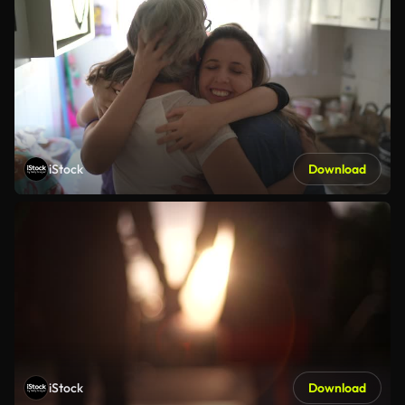
iStock
Download
iStock
Download