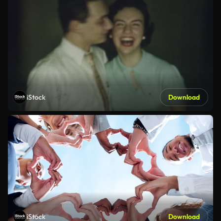
iStock
Download
iStock
Download