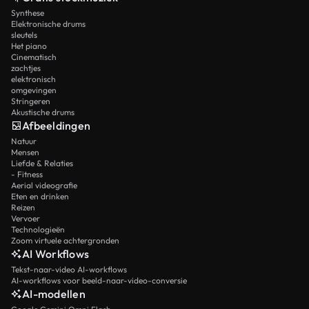
Synthese
Elektronische drums
sleutels
Het piano
Cinematisch
zachtjes
elektronisch
omgevingen
Stringeren
Akustische drums
Afbeeldingen
Natuur
Mensen
Liefde & Relaties
- Fitness
Aerial videografie
Eten en drinken
Reizen
Vervoer
Technologieën
Zoom virtuele achtergronden
AI Workflows
Tekst-naar-video AI-workflows
AI-workflows voor beeld-naar-video-conversie
AI-modellen