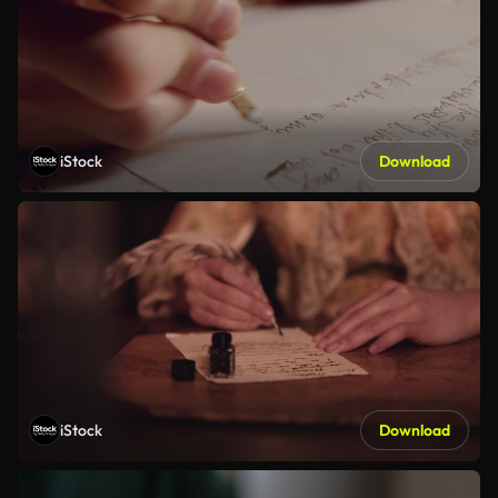
iStock
Download
iStock
Download