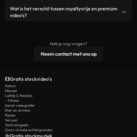
zelf niet doorverkoopt of opnieuw distribueert als
Je krijgt schoon, direct bruikbaar beeldmateriaal.
Ja. Je mag onze video's inkorten, bijsnijden of
Wat is het verschil tussen royaltyvrije en premium
een losstaand product.
remixen. Zorg er wel voor dat het eindproduct
video's?
voldoet aan onze licentievoorwaarden en niet als
Royaltyvrije video's bevatten commerciële
onbewerkt stockmateriaal wordt verspreid.
rechten, terwijl premium content exclusieve
beelden, 4K-resolutie en uitgebreidere
Heb je nog vragen?
licentiebescherming omvat.
Neem contact met ons op
Gratis stockvideo’s
Natuur
Mensen
Liefde & Relaties
- Fitness
Aerial videografie
Eten en drinken
Reizen
Vervoer
Technologieën
Zoom virtuele achtergronden
Gratis stockmuziek