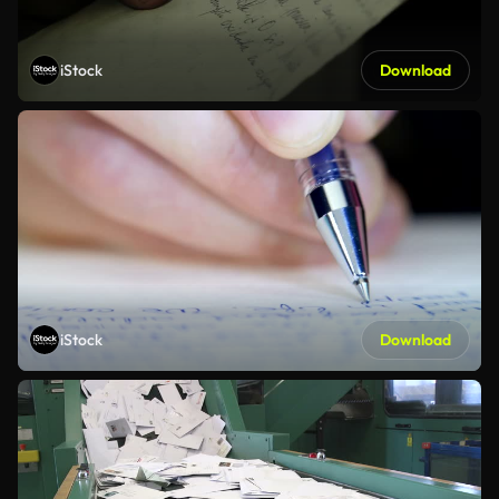
iStock
Download
iStock
Download