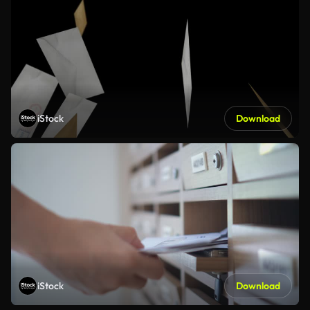
iStock
Download
iStock
Download