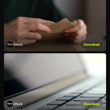
iStock
Download
iStock
Download