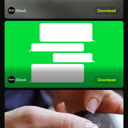
iStock
Download
iStock
Download