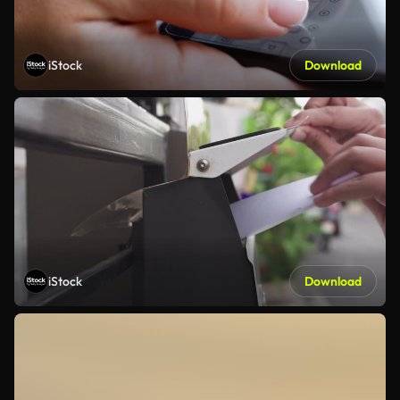
iStock
Download
iStock
Download