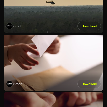
iStock
Download
iStock
Download