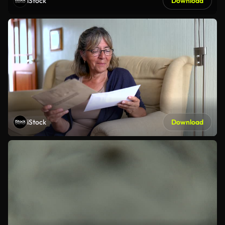
iStock
Download
iStock
Download