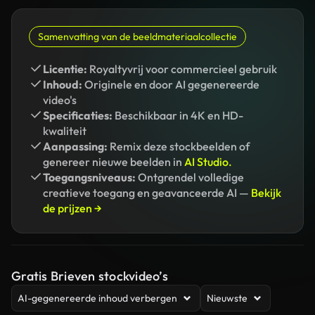
Samenvatting van de beeldmateriaalcollectie
Licentie:
Royaltyvrij voor commercieel gebruik
Inhoud:
Originele en door AI gegenereerde
video's
Specificaties:
Beschikbaar in 4K en HD-
kwaliteit
Aanpassing:
Remix deze stockbeelden of
genereer nieuwe beelden in
AI Studio.
Toegangsniveaus:
Ontgrendel volledige
creatieve toegang en geavanceerde AI —
Bekijk
de prijzen →
Gratis Brieven stockvideo’s
AI-gegenereerde inhoud verbergen
Nieuwste