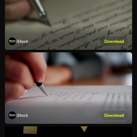
iStock
Download
iStock
Download