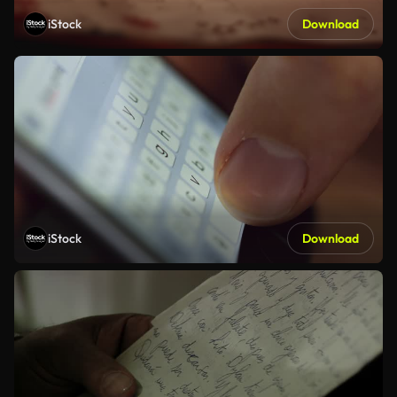
iStock
Download
iStock
Download