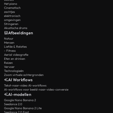
Het piano
Cinematisch
zachtjes
elektronisch
omgevingen
Stringeren
Akustische drums
Afbeeldingen
Natuur
Mensen
Liefde & Relaties
- Fitness
Aerial videografie
Eten en drinken
Reizen
Vervoer
Technologieën
Zoom virtuele achtergronden
AI Workflows
Tekst-naar-video AI-workflows
AI-workflows voor beeld-naar-video-conversie
AI-modellen
Google Nano Banana 2
Seedance 2.0
Google Nano Banana 2 Lite
Seedance 2.0 Fast