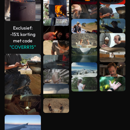
Meer
bekijken
Exclusief:
-15% korting
met code
"COVERR15"