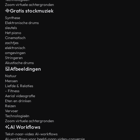
Zoom virtuele achtergronden
Gratis stockmuziek
Synthese
Elektronische drums
sleutels
Het piano
Cinematisch
zachtjes
elektronisch
omgevingen
Stringeren
Akustische drums
Afbeeldingen
Natuur
Mensen
Liefde & Relaties
- Fitness
Aerial videografie
Eten en drinken
Reizen
Vervoer
Technologieën
Zoom virtuele achtergronden
AI Workflows
Tekst-naar-video AI-workflows
AI-workflows voor beeld-naar-video-conversie