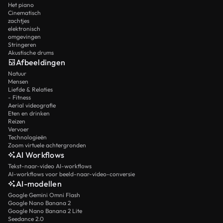
Het piano
Cinematisch
zachtjes
elektronisch
omgevingen
Stringeren
Akustische drums
Afbeeldingen
Natuur
Mensen
Liefde & Relaties
- Fitness
Aerial videografie
Eten en drinken
Reizen
Vervoer
Technologieën
Zoom virtuele achtergronden
AI Workflows
Tekst-naar-video AI-workflows
AI-workflows voor beeld-naar-video-conversie
AI-modellen
Google Gemini Omni Flash
Google Nano Banana 2
Google Nano Banana 2 Lite
Seedance 2.0