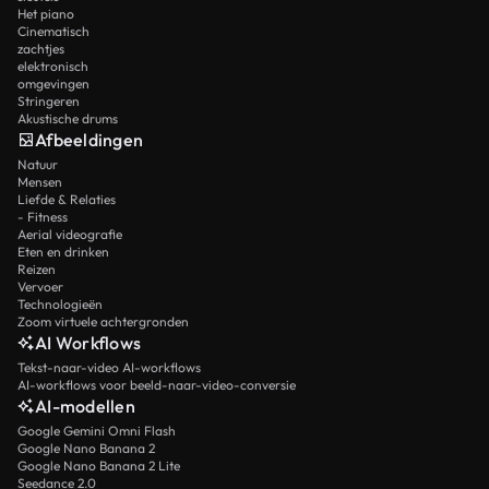
Het piano
Cinematisch
zachtjes
elektronisch
omgevingen
Stringeren
Akustische drums
Afbeeldingen
Natuur
Mensen
Liefde & Relaties
- Fitness
Aerial videografie
Eten en drinken
Reizen
Vervoer
Technologieën
Zoom virtuele achtergronden
AI Workflows
Tekst-naar-video AI-workflows
AI-workflows voor beeld-naar-video-conversie
AI-modellen
Google Gemini Omni Flash
Google Nano Banana 2
Google Nano Banana 2 Lite
Seedance 2.0