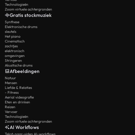
Technologieën
Zoom virtuele achtergronden
Gratis stockmuziek
Synthese
Elektronische drums
sleutels
Het piano
Cinematisch
zachtjes
elektronisch
omgevingen
Stringeren
Akustische drums
Afbeeldingen
Natuur
Mensen
Liefde & Relaties
- Fitness
Aerial videografie
Eten en drinken
Reizen
Vervoer
Technologieën
Zoom virtuele achtergronden
AI Workflows
Tekst-naar-video AI-workflows