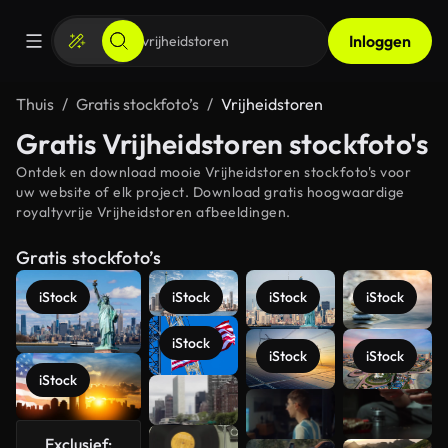
Inloggen
Thuis
Gratis stockfoto’s
Vrijheidstoren
Gratis Vrijheidstoren stockfoto's
Ontdek en download mooie Vrijheidstoren stockfoto's voor
uw website of elk project. Download gratis hoogwaardige
royaltyvrije Vrijheidstoren afbeeldingen.
Gratis stockfoto’s
iStock
iStock
iStock
iStock
iStock
iStock
iStock
iStock
Meer
bekijken
Exclusief: