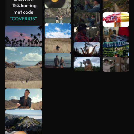
-15% korting
met code
"COVERR15"