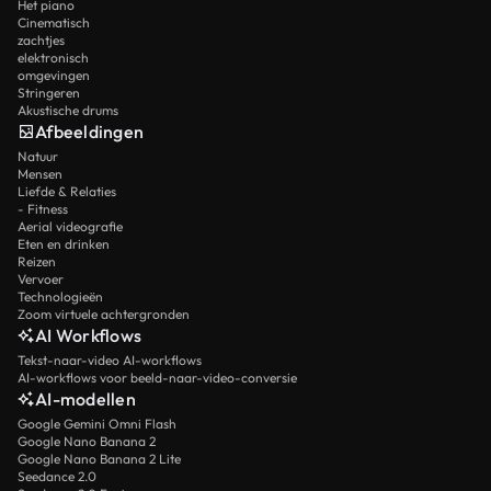
Het piano
Cinematisch
zachtjes
elektronisch
omgevingen
Stringeren
Akustische drums
Afbeeldingen
Natuur
Mensen
Liefde & Relaties
- Fitness
Aerial videografie
Eten en drinken
Reizen
Vervoer
Technologieën
Zoom virtuele achtergronden
AI Workflows
Tekst-naar-video AI-workflows
AI-workflows voor beeld-naar-video-conversie
AI-modellen
Google Gemini Omni Flash
Google Nano Banana 2
Google Nano Banana 2 Lite
Seedance 2.0