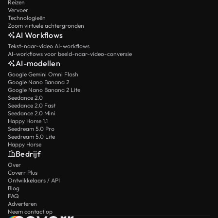
Reizen
Vervoer
Technologieën
Zoom virtuele achtergronden
AI Workflows
Tekst-naar-video AI-workflows
AI-workflows voor beeld-naar-video-conversie
AI-modellen
Google Gemini Omni Flash
Google Nano Banana 2
Google Nano Banana 2 Lite
Seedance 2.0
Seedance 2.0 Fast
Seedance 2.0 Mini
Happy Horse 1.1
Seedream 5.0 Pro
Seedream 5.0 Lite
Happy Horse
Bedrijf
Over
Coverr Plus
Ontwikkelaars / API
Blog
FAQ
Adverteren
Neem contact op