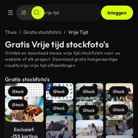
Inloggen
Thuis
Gratis stockfoto’s
Vrije Tijd
Gratis Vrije tijd stockfoto's
Ontdek en download mooie vrije tijd stockfoto's voor uw
website of elk project. Download gratis hoogwaardige
royaltyvrije vrije tijd afbeeldingen.
Gratis stockfoto’s
iStock
iStock
iStock
iStock
iStock
iStock
iStock
iStock
Meer
Exclusief:
bekijken
-15% korting