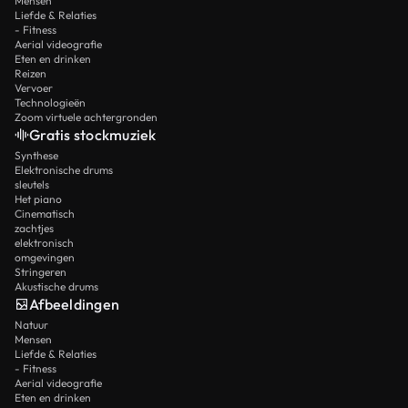
Mensen
Liefde & Relaties
- Fitness
Aerial videografie
Eten en drinken
Reizen
Vervoer
Technologieën
Zoom virtuele achtergronden
Gratis stockmuziek
Synthese
Elektronische drums
sleutels
Het piano
Cinematisch
zachtjes
elektronisch
omgevingen
Stringeren
Akustische drums
Afbeeldingen
Natuur
Mensen
Liefde & Relaties
- Fitness
Aerial videografie
Eten en drinken