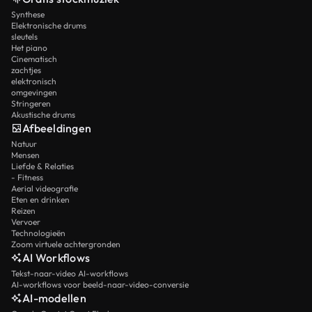
Synthese
Elektronische drums
sleutels
Het piano
Cinematisch
zachtjes
elektronisch
omgevingen
Stringeren
Akustische drums
Afbeeldingen
Natuur
Mensen
Liefde & Relaties
- Fitness
Aerial videografie
Eten en drinken
Reizen
Vervoer
Technologieën
Zoom virtuele achtergronden
AI Workflows
Tekst-naar-video AI-workflows
AI-workflows voor beeld-naar-video-conversie
AI-modellen