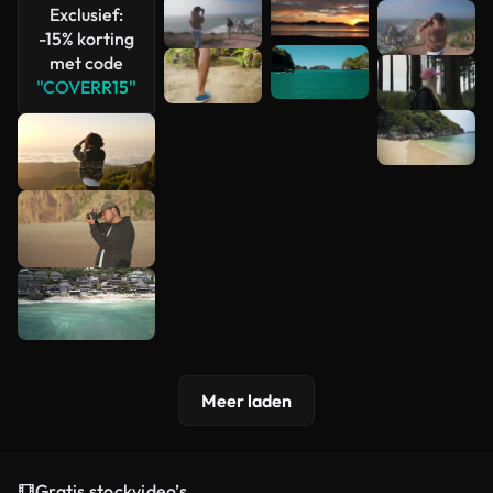
Exclusief:
Meer
-15% korting
bekijken
met code
"COVERR15"
Meer laden
Gratis stockvideo’s