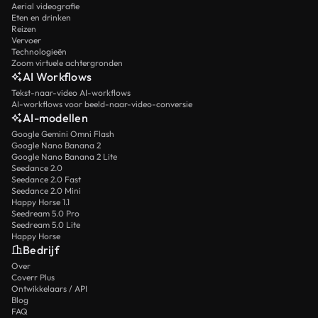
Aerial videografie
Eten en drinken
Reizen
Vervoer
Technologieën
Zoom virtuele achtergronden
AI Workflows
Tekst-naar-video AI-workflows
AI-workflows voor beeld-naar-video-conversie
AI-modellen
Google Gemini Omni Flash
Google Nano Banana 2
Google Nano Banana 2 Lite
Seedance 2.0
Seedance 2.0 Fast
Seedance 2.0 Mini
Happy Horse 1.1
Seedream 5.0 Pro
Seedream 5.0 Lite
Happy Horse
Bedrijf
Over
Coverr Plus
Ontwikkelaars / API
Blog
FAQ