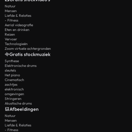
Natuur
Mensen
Liefde & Relaties
- Fitness
Aerial videografie
Eten en drinken
Reizen
Vervoer
Technologieën
Zoom virtuele achtergronden
Gratis stockmuziek
Synthese
Elektronische drums
sleutels
Het piano
Cinematisch
zachtjes
elektronisch
omgevingen
Stringeren
Akustische drums
Afbeeldingen
Natuur
Mensen
Liefde & Relaties
- Fitness