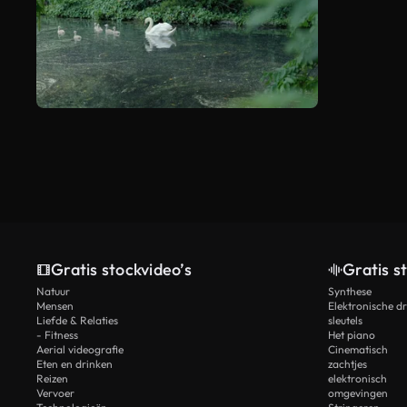
Gratis stockvideo’s
Gratis s
Natuur
Synthese
Mensen
Elektronische d
Liefde & Relaties
sleutels
- Fitness
Het piano
Aerial videografie
Cinematisch
Eten en drinken
zachtjes
Reizen
elektronisch
Vervoer
omgevingen