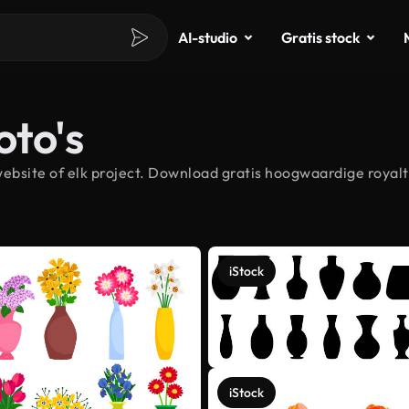
AI-studio
Gratis stock
oto's
bsite of elk project. Download gratis hoogwaardige royalt
iStock
iStock