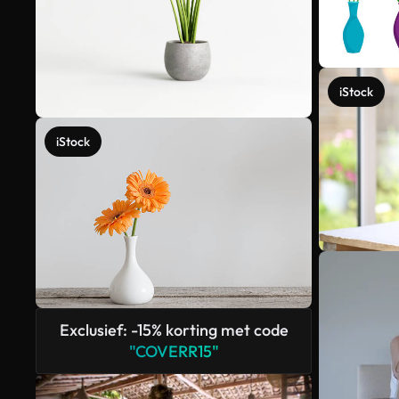
iStock
iStock
Exclusief: -15% korting met code
"COVERR15"