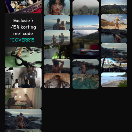
Meer
bekijken
Exclusief:
-15% korting
met code
"COVERR15"