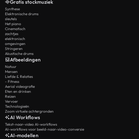
Gratis stockmuziek
Synthese
Elektronische drums
sleutels
Het piano
Cinematisch
zachtjes
elektronisch
omgevingen
Stringeren
Akustische drums
Afbeeldingen
Natuur
Mensen
Liefde & Relaties
- Fitness
Aerial videografie
Eten en drinken
Reizen
Vervoer
Technologieën
Zoom virtuele achtergronden
AI Workflows
Tekst-naar-video AI-workflows
AI-workflows voor beeld-naar-video-conversie
AI-modellen