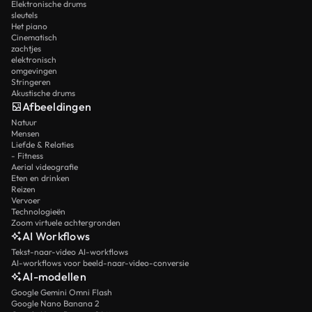
Elektronische drums
sleutels
Het piano
Cinematisch
zachtjes
elektronisch
omgevingen
Stringeren
Akustische drums
Afbeeldingen
Natuur
Mensen
Liefde & Relaties
- Fitness
Aerial videografie
Eten en drinken
Reizen
Vervoer
Technologieën
Zoom virtuele achtergronden
AI Workflows
Tekst-naar-video AI-workflows
AI-workflows voor beeld-naar-video-conversie
AI-modellen
Google Gemini Omni Flash
Google Nano Banana 2