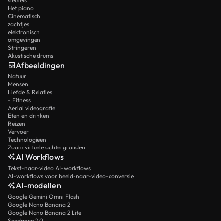
sleutels
Het piano
Cinematisch
zachtjes
elektronisch
omgevingen
Stringeren
Akustische drums
Afbeeldingen
Natuur
Mensen
Liefde & Relaties
- Fitness
Aerial videografie
Eten en drinken
Reizen
Vervoer
Technologieën
Zoom virtuele achtergronden
AI Workflows
Tekst-naar-video AI-workflows
AI-workflows voor beeld-naar-video-conversie
AI-modellen
Google Gemini Omni Flash
Google Nano Banana 2
Google Nano Banana 2 Lite
Seedance 2.0