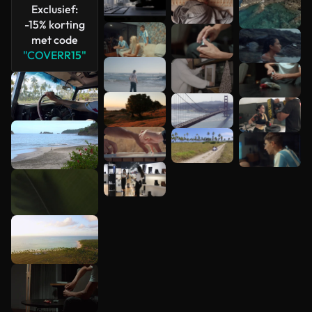
Exclusief:
-15% korting
met code
"COVERR15"