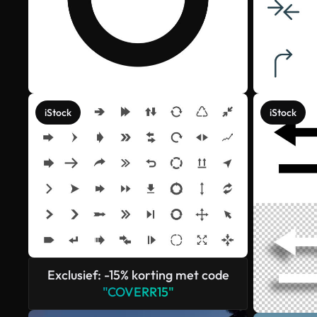
iStock
iStock
Exclusief: -15% korting met code
"COVERR15"