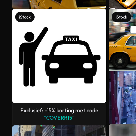
iStock
iStock
Exclusief: -15% korting met code
"COVERR15"