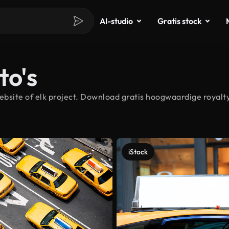
AI-studio
Gratis stock
to's
bsite of elk project. Download gratis hoogwaardige royalty
iStock