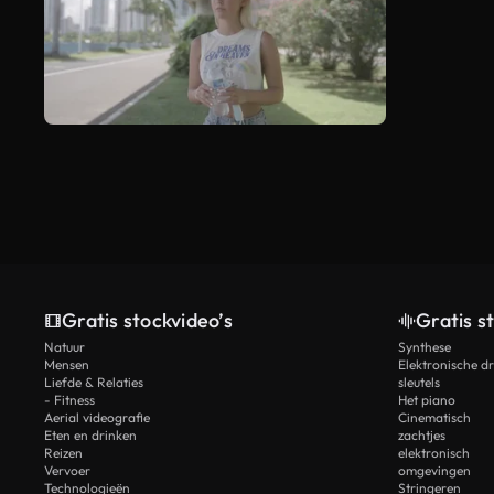
Gratis stockvideo’s
Gratis s
Natuur
Synthese
Mensen
Elektronische d
Liefde & Relaties
sleutels
- Fitness
Het piano
Aerial videografie
Cinematisch
Eten en drinken
zachtjes
Reizen
elektronisch
Vervoer
omgevingen
Technologieën
Stringeren