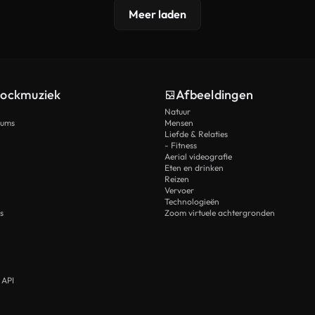
Meer laden
tockmuziek
Afbeeldingen
Natuur
rums
Mensen
Liefde & Relaties
- Fitness
Aerial videografie
Eten en drinken
Reizen
Vervoer
Technologieën
s
Zoom virtuele achtergronden
 API