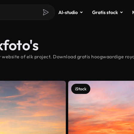
AI-studio
Gratis stock
kfoto's
website of elk project. Download gratis hoogwaardige roya
iStock