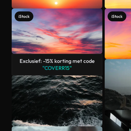
iStock
iStock
Exclusief: -15% korting met code
"COVERR15"