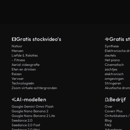
Gratis stockvideo’s
Gratis s
Natuur
Synthese
Mensen
Elektronische d
Liefde & Relaties
sleutels
- Fitness
Het piano
Aerial videografie
Cinematisch
Eten en drinken
zachtjes
Reizen
elektronisch
Vervoer
omgevingen
Technologieën
Stringeren
Zoom virtuele achtergronden
Akustische drum
AI-modellen
Bedrijf
Google Gemini Omni Flash
Over
Google Nano Banana 2
Coverr Plus
Google Nano Banana 2 Lite
Ontwikkelaars /
Seedance 2.0
Blog
Seedance 2.0 Fast
FAQ
Seedance 2.0 Mini
Adverteren