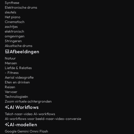
Synthese
Elektronische drums
sleutels
Het piano
Cinematisch
zachtjes
elektronisch
omgevingen
Stringeren
Akustische drums
Afbeeldingen
Natuur
Mensen
Liefde & Relaties
- Fitness
Aerial videografie
Eten en drinken
Reizen
Vervoer
Technologieën
Zoom virtuele achtergronden
AI Workflows
Tekst-naar-video AI-workflows
AI-workflows voor beeld-naar-video-conversie
AI-modellen
Google Gemini Omni Flash