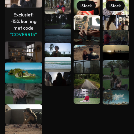
iStock
iStock
Exclusief:
Meer
-15% korting
bekijken
met code
"COVERR15"