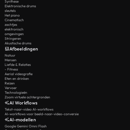
Synthese
Elektronische drums
sleutels
Het piano
Cinematisch
zachtjes
elektronisch
omgevingen
Stringeren
Akustische drums
Afbeeldingen
Natuur
Mensen
Liefde & Relaties
- Fitness
Aerial videografie
Eten en drinken
Reizen
Vervoer
Technologieën
Zoom virtuele achtergronden
AI Workflows
Tekst-naar-video AI-workflows
AI-workflows voor beeld-naar-video-conversie
AI-modellen
Google Gemini Omni Flash