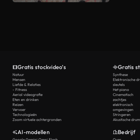
Gratis stockvideo’s
Gratis s
Natuur
Synthese
Mensen
Elektronische d
Liefde & Relaties
sleutels
- Fitness
Het piano
Aerial videografie
Cinematisch
Eten en drinken
zachtjes
Reizen
elektronisch
Vervoer
omgevingen
Technologieën
Stringeren
Zoom virtuele achtergronden
Akustische drum
AI-modellen
Bedrijf
Google Gemini Omni Flash
Over