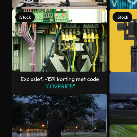
iStock
iStock
Exclusief: -15% korting met code
"COVERR15"