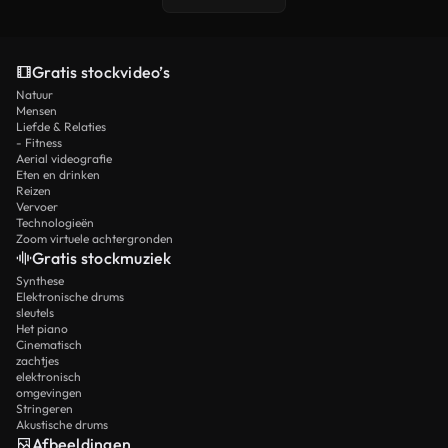
Gratis stockvideo’s
Natuur
Mensen
Liefde & Relaties
- Fitness
Aerial videografie
Eten en drinken
Reizen
Vervoer
Technologieën
Zoom virtuele achtergronden
Gratis stockmuziek
Synthese
Elektronische drums
sleutels
Het piano
Cinematisch
zachtjes
elektronisch
omgevingen
Stringeren
Akustische drums
Afbeeldingen