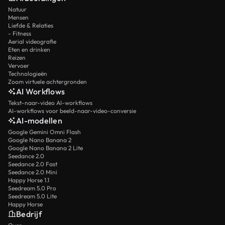
Natuur
Mensen
Liefde & Relaties
- Fitness
Aerial videografie
Eten en drinken
Reizen
Vervoer
Technologieën
Zoom virtuele achtergronden
AI Workflows
Tekst-naar-video AI-workflows
AI-workflows voor beeld-naar-video-conversie
AI-modellen
Google Gemini Omni Flash
Google Nano Banana 2
Google Nano Banana 2 Lite
Seedance 2.0
Seedance 2.0 Fast
Seedance 2.0 Mini
Happy Horse 1.1
Seedream 5.0 Pro
Seedream 5.0 Lite
Happy Horse
Bedrijf