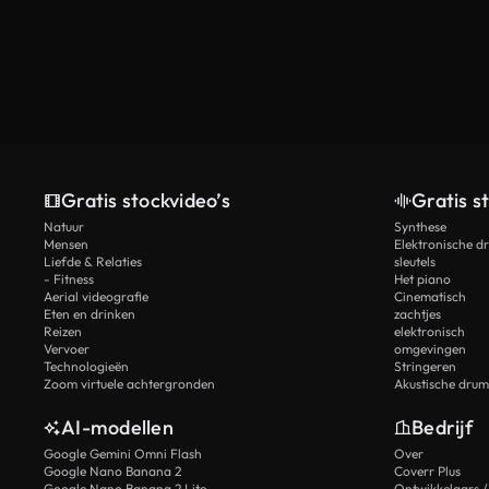
Gratis stockvideo’s
Gratis s
Natuur
Synthese
Mensen
Elektronische d
Liefde & Relaties
sleutels
- Fitness
Het piano
Aerial videografie
Cinematisch
Eten en drinken
zachtjes
Reizen
elektronisch
Vervoer
omgevingen
Technologieën
Stringeren
Zoom virtuele achtergronden
Akustische drum
AI-modellen
Bedrijf
Google Gemini Omni Flash
Over
Google Nano Banana 2
Coverr Plus
Google Nano Banana 2 Lite
Ontwikkelaars /