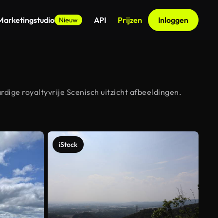
Marketingstudio
API
Prijzen
Inloggen
Nieuw
dige royaltyvrije Scenisch uitzicht afbeeldingen.
iStock