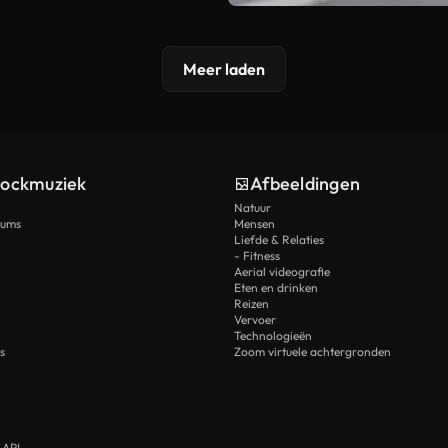
Meer laden
tockmuziek
Afbeeldingen
Natuur
rums
Mensen
Liefde & Relaties
- Fitness
Aerial videografie
Eten en drinken
Reizen
Vervoer
Technologieën
s
Zoom virtuele achtergronden
 API