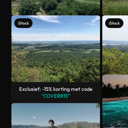
iStock
iStock
Exclusief: -15% korting met code
"COVERR15"