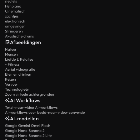
sleutels
Het piano
Cinematisch
zachtjes
elektronisch
omgevingen
Stringeren
Akustische drums
Afbeeldingen
Natuur
Mensen
Liefde & Relaties
- Fitness
Aerial videografie
Eten en drinken
Reizen
Vervoer
Technologieën
Zoom virtuele achtergronden
AI Workflows
Tekst-naar-video AI-workflows
AI-workflows voor beeld-naar-video-conversie
AI-modellen
Google Gemini Omni Flash
Google Nano Banana 2
Google Nano Banana 2 Lite