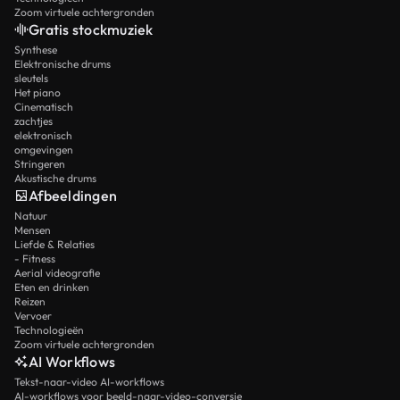
Zoom virtuele achtergronden
Gratis stockmuziek
Synthese
Elektronische drums
sleutels
Het piano
Cinematisch
zachtjes
elektronisch
omgevingen
Stringeren
Akustische drums
Afbeeldingen
Natuur
Mensen
Liefde & Relaties
- Fitness
Aerial videografie
Eten en drinken
Reizen
Vervoer
Technologieën
Zoom virtuele achtergronden
AI Workflows
Tekst-naar-video AI-workflows
AI-workflows voor beeld-naar-video-conversie