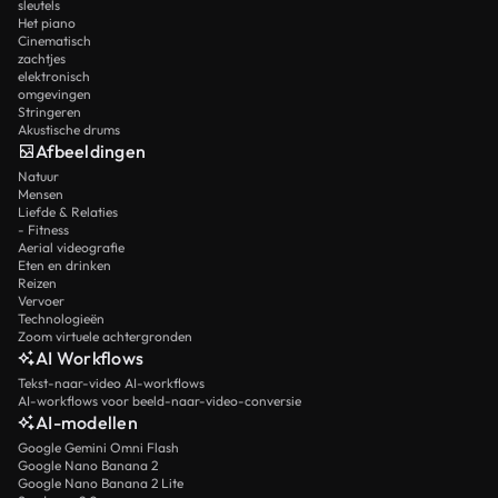
sleutels
Het piano
Cinematisch
zachtjes
elektronisch
omgevingen
Stringeren
Akustische drums
Afbeeldingen
Natuur
Mensen
Liefde & Relaties
- Fitness
Aerial videografie
Eten en drinken
Reizen
Vervoer
Technologieën
Zoom virtuele achtergronden
AI Workflows
Tekst-naar-video AI-workflows
AI-workflows voor beeld-naar-video-conversie
AI-modellen
Google Gemini Omni Flash
Google Nano Banana 2
Google Nano Banana 2 Lite