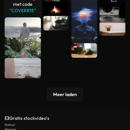
met code
bekijken
"COVERR15"
Meer laden
Gratis stockvideo’s
Natuur
Mensen