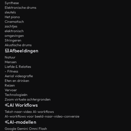
Synthese
Elektronische drums
sleutels
Het piano
Cinematisch
zachtjes
elektronisch
omgevingen
Stringeren
Akustische drums
Afbeeldingen
Natuur
Mensen
Liefde & Relaties
- Fitness
Aerial videografie
Eten en drinken
Reizen
Vervoer
Technologieën
Zoom virtuele achtergronden
AI Workflows
Tekst-naar-video AI-workflows
AI-workflows voor beeld-naar-video-conversie
AI-modellen
Google Gemini Omni Flash