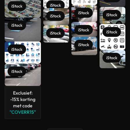
iStock
iStock
iStock
iStock
iStock
iStock
iStock
iStock
iStock
iStock
iStock
iStock
iStock
Meer
bekijken
Exclusief:
-15% korting
met code
"COVERR15"