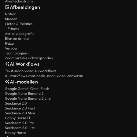
Akustische drums
Afbeeldingen
Natuur
Mensen
Liefde & Relaties
- Fitness
Aerial videografie
Eten en drinken
Reizen
Vervoer
Technologieën
Zoom virtuele achtergronden
AI Workflows
Tekst-naar-video AI-workflows
AI-workflows voor beeld-naar-video-conversie
AI-modellen
Google Gemini Omni Flash
Google Nano Banana 2
Google Nano Banana 2 Lite
Seedance 2.0
Seedance 2.0 Fast
Seedance 2.0 Mini
Happy Horse 1.1
Seedream 5.0 Pro
Seedream 5.0 Lite
Happy Horse