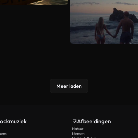
Meer laden
tockmuziek
Afbeeldingen
Natuur
rums
Mensen