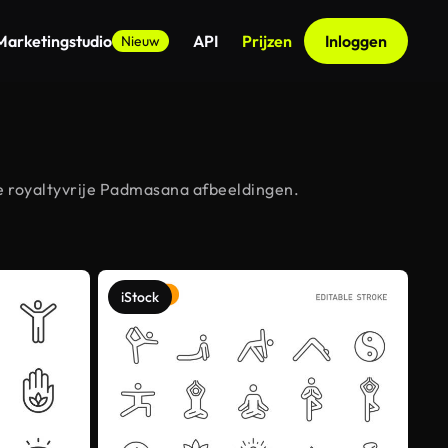
Marketingstudio
API
Prijzen
Inloggen
Nieuw
e royaltyvrije Padmasana afbeeldingen.
iStock