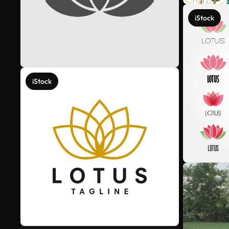
iStock
iStock