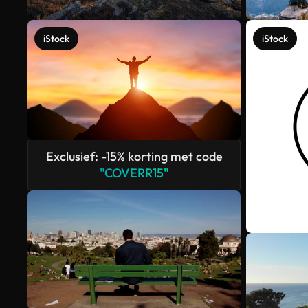
iStock
iStock
Exclusief: -15% korting met code
"COVERR15"