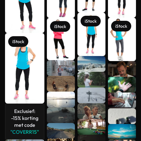
iStock
iStock
iStock
iStock
Meer
bekijken
Exclusief:
-15% korting
met code
"COVERR15"