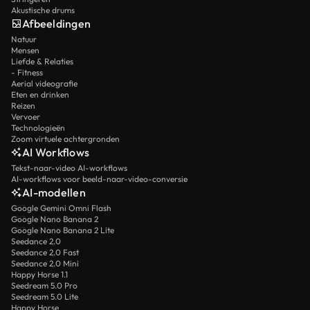
Akustische drums
Afbeeldingen
Natuur
Mensen
Liefde & Relaties
- Fitness
Aerial videografie
Eten en drinken
Reizen
Vervoer
Technologieën
Zoom virtuele achtergronden
AI Workflows
Tekst-naar-video AI-workflows
AI-workflows voor beeld-naar-video-conversie
AI-modellen
Google Gemini Omni Flash
Google Nano Banana 2
Google Nano Banana 2 Lite
Seedance 2.0
Seedance 2.0 Fast
Seedance 2.0 Mini
Happy Horse 1.1
Seedream 5.0 Pro
Seedream 5.0 Lite
Happy Horse