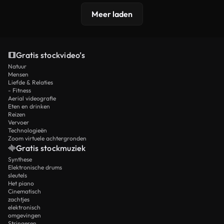
Meer laden
Gratis stockvideo’s
Natuur
Mensen
Liefde & Relaties
- Fitness
Aerial videografie
Eten en drinken
Reizen
Vervoer
Technologieën
Zoom virtuele achtergronden
Gratis stockmuziek
Synthese
Elektronische drums
sleutels
Het piano
Cinematisch
zachtjes
elektronisch
omgevingen
Stringeren