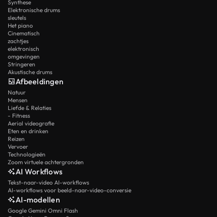
Synthese
Elektronische drums
sleutels
Het piano
Cinematisch
zachtjes
elektronisch
omgevingen
Stringeren
Akustische drums
Afbeeldingen
Natuur
Mensen
Liefde & Relaties
- Fitness
Aerial videografie
Eten en drinken
Reizen
Vervoer
Technologieën
Zoom virtuele achtergronden
AI Workflows
Tekst-naar-video AI-workflows
AI-workflows voor beeld-naar-video-conversie
AI-modellen
Google Gemini Omni Flash