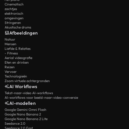
Cinematisch
zachtjes
elektronisch
omgevingen
Stringeren
Akustische drums
Afbeeldingen
Natuur
Mensen
Liefde & Relaties
- Fitness
Aerial videografie
Eten en drinken
Reizen
Vervoer
Technologieën
Zoom virtuele achtergronden
AI Workflows
Tekst-naar-video AI-workflows
AI-workflows voor beeld-naar-video-conversie
AI-modellen
Google Gemini Omni Flash
Google Nano Banana 2
Google Nano Banana 2 Lite
Seedance 2.0
Seedance 2.0 Fast