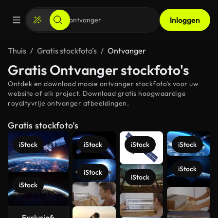
Inloggen
Thuis
Gratis stockfoto’s
Ontvanger
Gratis Ontvanger stockfoto's
Ontdek en download mooie ontvanger stockfoto's voor uw
website of elk project. Download gratis hoogwaardige
royaltyvrije ontvanger afbeeldingen.
Gratis stockfoto’s
iStock
iStock
iStock
iStock
iStock
iStock
iStock
iStock
Meer
bekijken
Exclusief: