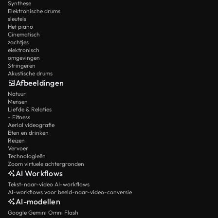
Synthese
Elektronische drums
sleutels
Het piano
Cinematisch
zachtjes
elektronisch
omgevingen
Stringeren
Akustische drums
Afbeeldingen
Natuur
Mensen
Liefde & Relaties
- Fitness
Aerial videografie
Eten en drinken
Reizen
Vervoer
Technologieën
Zoom virtuele achtergronden
AI Workflows
Tekst-naar-video AI-workflows
AI-workflows voor beeld-naar-video-conversie
AI-modellen
Google Gemini Omni Flash